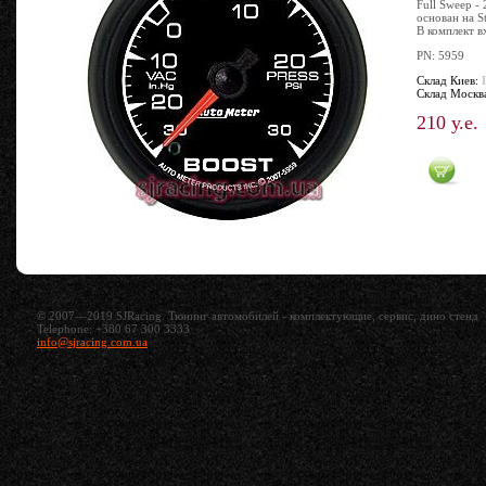
Full Sweep -
основан на S
В комплект в
PN: 5959
Склад Киев:
Склад Москв
210 у.е.
© 2007—2019 SJRacing. Тюнинг автомобилей - комплектующие, сервис, дино стенд
Telephone: +380 67 300 3333
info@sjracing.com.ua