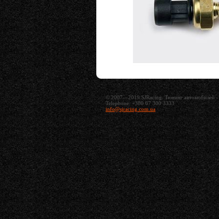
© 2007—2019 SJRacing. Тюнинг автомобилей - 
Telephone: +380 67 300 3333
info@sjracing.com.ua