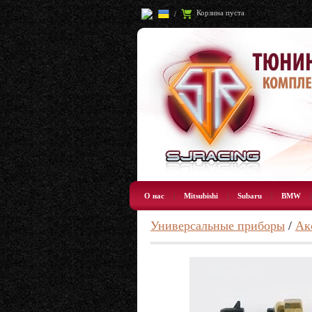
Корзина пуста
/
О нас
|
Mitsubishi
|
Subaru
|
BMW
Универсальные приборы
/
Ак