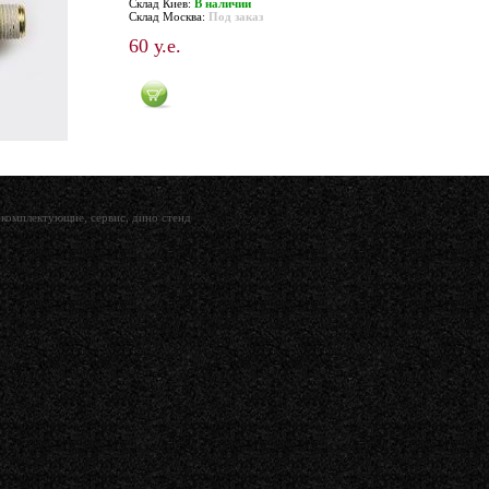
Склад Киев:
В наличии
Склад Москва:
Под заказ
60 у.е.
комплектующие, сервис, дино стенд