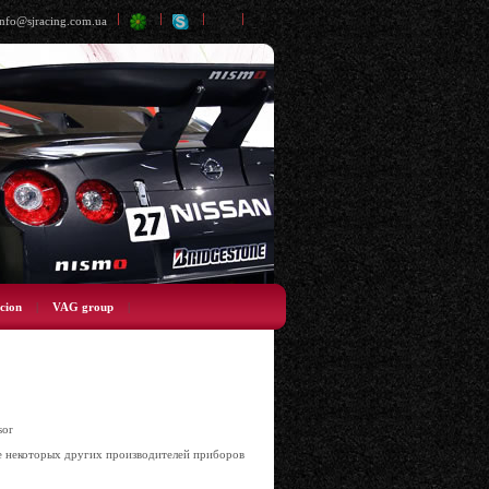
info@sjracing.com.ua
cion
|
VAG group
|
sor
же некоторых других производителей приборов