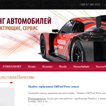
+380 67 300 3333
|
FORD/GM/SRT
|
Honda
|
Hyundai
|
Mazda
|
Nissan/Infiniti
|
Toyota/S
сессуары/Подиумы
Shadow replacement Oil/Fuel Press sensor
Сменный сенсор давления масла/топлива - Shadow Oil/Fuel Press sen
Применяемость
: подходит для работы с приборами Shadow, а так
Greddy, Defi и тп....