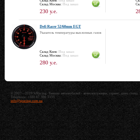
Склад Киев:
Под заказ
Ск
Склад Москва:
Под заказ
Ск
230 у.е.
2
Defi Racer 52/60mm EGT
Указатель температуры выхлопных газов
Склад Киев:
Под заказ
Склад Москва:
Под заказ
280 у.е.
© 2007—2019 SJRacing. Тюнинг автомобилей - комплектующие, сервис, дино стенд
Telephone: +380 67 300 3333
info@sjracing.com.ua