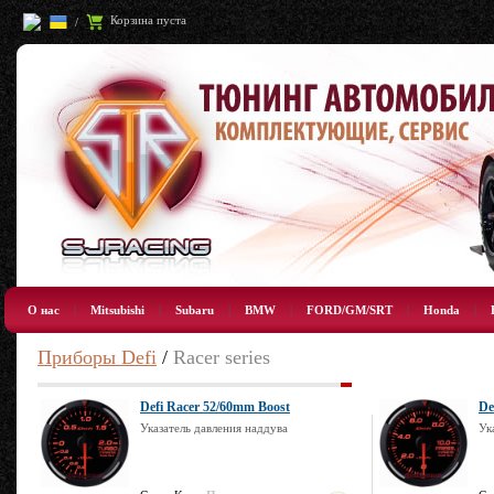
Корзина пуста
/
О нас
|
Mitsubishi
|
Subaru
|
BMW
|
FORD/GM/SRT
|
Honda
|
Приборы Defi
/
Racer series
Defi Racer 52/60mm Boost
De
Указатель давления наддува
Ук