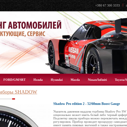
+380 67 300 3333
|
FORD/GM/SRT
|
Honda
|
Hyundai
|
Mazda
|
Nissan/Infiniti
|
Toyota/S
иборы SHADOW
Shadow Pro edition 2 - 52/60mm Boost Gauge
Указатель давления наддува турбины Shadow Pro SW
опционально может иметь белый либо черный цифербл
Подсветку шкалы прибора можно переключать между 
регулировок. Прибор проводит процедуру самодиаг
имеет память пиковых значений и также настраиваем