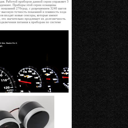
ация. Работой приборов данной серии управляет 3
надежнее. Приборы этой серии оснащены
 показаний 270град. с разрешением 3240 шагов
т высокую точность показаний и плавность хода
ров входят новые сенсоры, которые имеют
 это значительно продлевает их долговечность.
подключения питания к приборам по системе