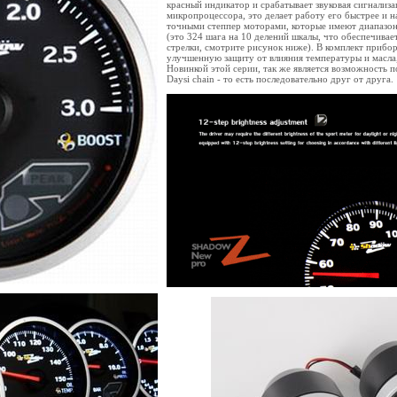
красный индикатор и срабатывает звуковая сигнализ
микропроцессора, это делает работу его быстрее и 
точными степпер моторами, которые имеют диапазон
(это 324 шага на 10 делений шкалы, что обеспечивае
стрелки, смотрите рисунок ниже). В комплект прибо
улучшенную защиту от влияния температуры и масла,
Новинкой этой серии, так же является возможность 
Daysi chain - то есть последовательно друг от друга.