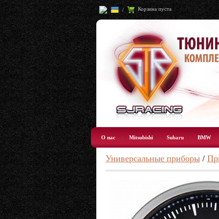
Корзина пуста
/
О нас
|
Mitsubishi
|
Subaru
|
BMW
Универсальные приборы
/
Пр