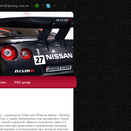
info@sjracing.com.ua
cion
|
VAG group
|
 2 с диаметром 52мм или 60мм на выбор. Прибор
ат, а также затемненное или прозрачное стекло.
белой и красной. Яркость подсветки имеет 12
ностики при включении и выключении питания,
ый ворнинг (сигнализация) при котором моргает