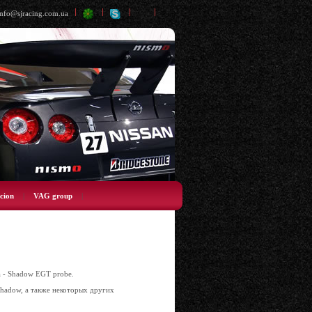
info@sjracing.com.ua
cion
|
VAG group
|
 - Shadow EGT probe.
Shadow, а также некоторых других