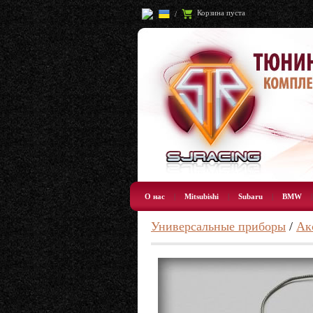
Корзина пуста
/
О нас
|
Mitsubishi
|
Subaru
|
BMW
Универсальные приборы
/
Ак