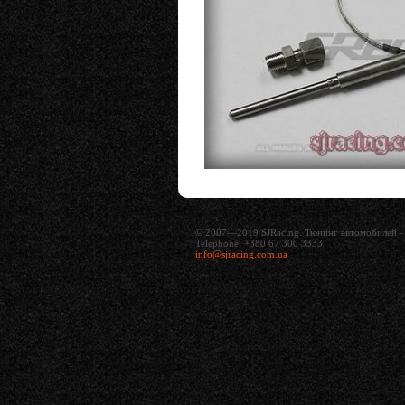
© 2007—2019 SJRacing. Тюнинг автомобилей - 
Telephone: +380 67 300 3333
info@sjracing.com.ua