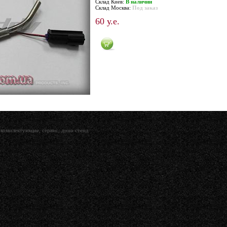
Склад Киев:
В наличии
Склад Москва:
Под заказ
60 у.е.
комплектующие, сервис, дино стенд