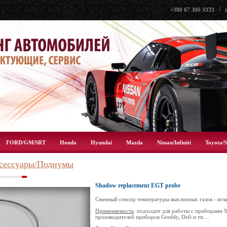
+380 67 300 3333
|
FORD/GM/SRT
|
Honda
|
Hyundai
|
Mazda
|
Nissan/Infiniti
|
Toyota/S
сессуары/Подиумы
Shadow replacement EGT probe
Сменный сенсор температуры выхлопных газов - игла
Применяемость
: подходит для работы с приборами 
производителей приборов Greddy, Defi и тп....